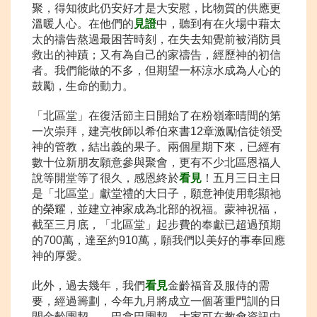
聚，得知彼此仍安好才是大安慰，比物質的供應更
溫暖人心。在他們的
見證
中，聽到有在火場中藉太
太的禱告熬過最困苦時刻，在失去知覺前被消防員
救出的神蹟；又有為自己的家禱告，經歷神的初信
者。我們能做的不多，但期望一杯涼水成為人心的
鼓勵，生命的動力。
「北區堂」在復活節主日開始了在粉嶺牽晴間的第
一次崇拜，建亮牧師以希伯來書12章激勵信徒領受
神的管教，結出義的果子。兩個星期下來，已經有
數十位新朋友願意參與聚會，更有不少北區恩福人
說等開堂等了很久，感恩終於
看見
！五月三日主日
是「北區堂」獻堂禮的大日子，願意神使用彰顯祂
的榮耀，並建立神家成為北部的祝福。蒙神祝福，
截至三月底，「北區堂」起步費的奉獻已超過預期
的700萬，達至約910萬，願我們以美好的事奉回應
神的厚愛。
此外，過去幾年，我們
看見
金齡福音及服侍的需
要，經過籌劃，今年九月將成立一個著重門訓的日
間金齡團契——巴拿巴團契，大家可在教會資訊中