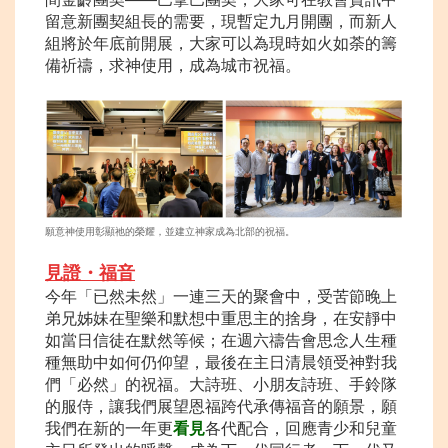
留意新團契組長的需要，現暫定九月開團，而新人
組將於年底前開展，大家可以為現時如火如荼的籌
備祈禱，求神使用，成為城市祝福。
願意神使用彰顯祂的榮耀，並建立神家成為北部的祝福。
見證・
福音
今年「已然未然」一連三天的聚會中，受苦節晚上
弟兄姊妹在聖樂和默想中重思主的捨身，在安靜中
如當日信徒在默然等候；在週六禱告會思念人生種
種無助中如何仍仰望，最後在主日清晨領受神對我
們「必然」的祝福。大詩班、小朋友詩班、手鈴隊
的服侍，讓我們展望恩福跨代承傳福音的願景，願
我們在新的一年更
看見
各代配合，回應青少和兒童