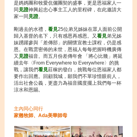
是媽媽團和牧愛伉儷團契的盛事，更是恩福家人一
同
見證
神興起忠心事主工人的里程碑，在此邀請大
家一同
見證
。
剛過去的水禮，
看見
25位弟兄姊妹在眾人面前公開
歸入基督的名下，只有感恩再感恩。又
看見
弟兄姊
妹踴躍參與「差傳部」的關懷宣教士課程，仍是感
恩。在戰雲密佈的未世，恩福人每每把握時機廣傳
又
見證
福音。而五月份差傳年會 「將心比幾」將延
續去年〈From Everywhere to Everywhere〉的挑
戰，讓我們
看見
莊稼的發白，挑戰每位恩福家人都
要作出回應。回顧我城，願我們不單珍惜眼前人，
活出社會公義，更盡力為福音國度擺上我們每一杯
涼水和恩賜。
主內同心同
行
家翹牧師、Ada美華
師母