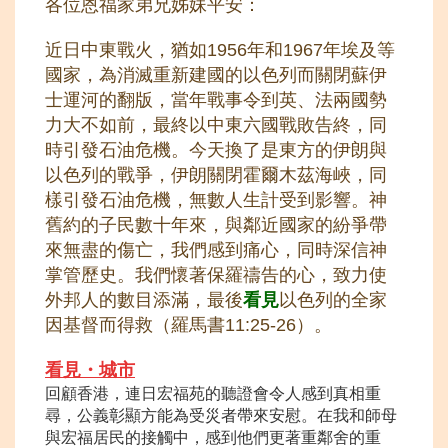
各位恩福家弟兄姊妹
平安：
近日中東戰火，猶如1956年和1967年埃及等
國家，為消滅重新建國的以色列而關閉蘇伊
士運河的翻版，當年戰事令到英、法兩國勢
力大不如前，最終以中東六國戰敗告終，同
時引發石油危機。今天換了是東方的伊朗與
以色列的戰爭，伊朗關閉霍爾木茲海峽，同
樣引發石油危機，無數人生計受到影響。神
舊約的子民數十年來，與鄰近國家的紛爭帶
來無盡的傷亡，我們感到痛心，同時深信神
掌管歷史。我們懷著保羅禱告的心，致力使
外邦人的數目添滿，最
後
看見
以色列的全家
因基督而得救（羅馬書11:25-26）。
看見・城
市
回顧香港，連日宏福苑的聽證會令人感到真相重
尋，公義彰顯方能為受災者帶來安慰。在我和師母
與宏福居民的接觸中，感到他們更著重鄰舍的重