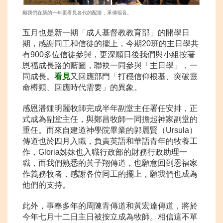
願我們在新的一年更看見各代的配搭，承傳福音。
五月也是新一期「成人基督教教育部」的開學日
期，感謝同工和信徒的擺上，今期20班的主日學共
有900多位信徒參與，更深願日後我們與小組按著
恩福成長路的藍圖，聯袂一同參與「主日學」，一
同成長。
看見
又回應部門「打穩信仰根基、突破靈
命樽頸、回應時代需要」的異象。
感恩潘鍾明麗牧師完成半年副堂主任署任安排，正
式成為副堂主任，與鄭昌牧師一同擔起神家副堂的
重任。而來自建道神學院畢業的郭麗賢（Ursula）
傳道也於四月入職，負責英語和華語青年的牧養工
作，Gloria姊妹也入職行政部的財務行政助理一
職，而我們熟悉的黃子翔傳道，也願意回到恩福家
作義務牧者，感謝各位同工的擺上，願我們也成為
他們的支持。
此外，事奉多年的周陳青傳道和黃宏達傳道，將於
今年七月十二日主日被按立成為牧師。相信這不單