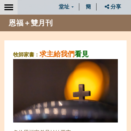
堂址
簡
分享
Toggle
navigation
恩福＋雙月刊
求主給我們
看見
牧師家書：