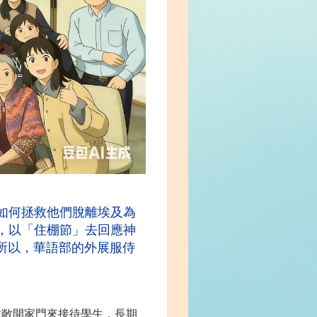
如何拯救他們脫離埃及為
，以「住棚節」去回應神
，所以，華語部的外展服侍
意敞開家門來接待學生，長期