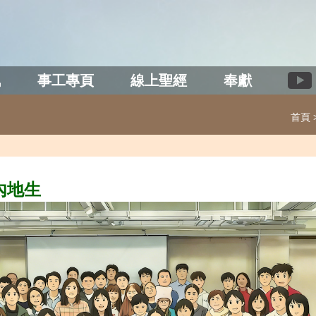
訊
事工專頁
線上聖經
奉獻
首頁
內地生