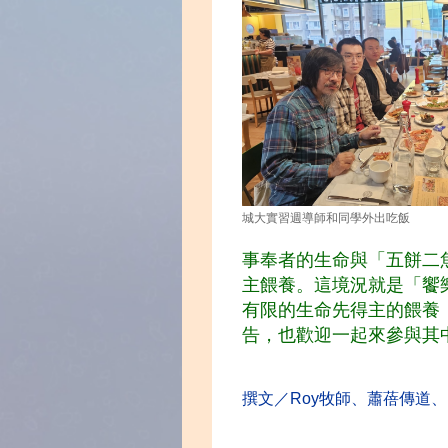
城大實習週導師和同學外出吃飯
事奉者的生命與「五餅二
主餵養。這境況就是「饗
有限的生命先得主的餵養
告，也歡迎一起來參與其
撰文／Roy牧師、蕭蓓傳道、 