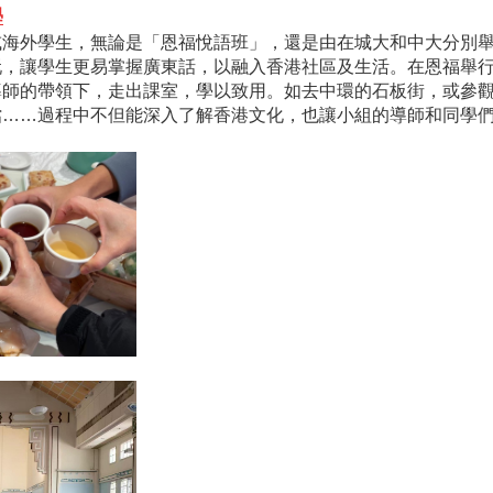
學
或海外學生，無論是「恩福悅語班」，還是由在城大和中大分別
玩，讓學生更易掌握廣東話，以融入香港社區及生活。在恩福舉
導師的帶領下，走出課室，學以致用。如去中環的石板街，或參
檔……過程中不但能深入了解香港文化，也讓小組的導師和同學