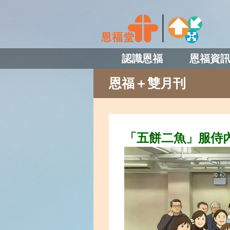
認識恩福
恩福資
恩福＋雙月刊
「五餅二魚」服侍