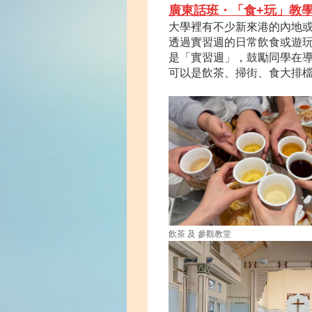
廣東話班・「食+
玩」教
大學裡有不少新來港的內地
透過實習週的日常飲食或遊
是「實習週」，鼓勵同學在
可以是飲茶、掃街、食大排
飲茶 及 參觀教堂