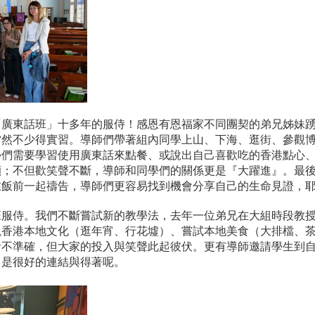
「廣東話班」十多年的服侍！感恩有恩福家不同團契的弟兄姊妹
當然不少得實習。導師們帶著組內同學上山、下海、逛街、參觀
學們需要學習使用廣東話來點餐、或說出自己喜歡吃的香港點心
顧；不但歡笑聲不斷，導師和同學們的關係更是『大躍進』。最
在飯前一起禱告，導師們更容易找到機會分享自己的生命見證，
班服侍。我們不斷嘗試新的教學法，去年一位弟兄在大組時段教
觀香港本地文化（逛年宵、行花墟）、嘗試本地美食（大排檔、
不準確，但大家的投入與笑聲此起彼伏。更有導師邀請學生到自
，是很好的連結與得著呢。