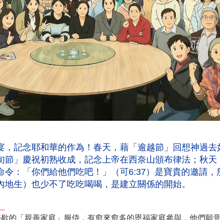
宴，記念耶和華的作為！春天，藉「逾越節」回想神過去
旬節」慶祝初熟收成，記念上帝在西奈山頒布律法；秋天
命令：「你們給他們吃吧！」（可6:37）是寶貴的邀請
內地生）也少不了吃吃喝喝，是建立關
係的開始。
」
停歇的「親善家庭」服侍，有愈來愈多的恩福家庭參與，他們願