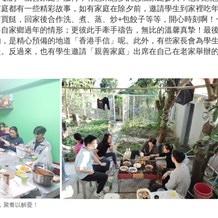
家庭都有一些精彩故事，如有家庭在除夕前，邀請學生到家裡吃
市買餸，回家後合作洗、煮、蒸、炒+包餃子等等，開心時刻啊！
各自家鄉過年的情形；更彼此手牽手禱告，無比的溫馨真摯！最
物，是精心預備的地道「香港手信」呢。此外，有些家長會為學
暖。反過來，也有學生邀請「親善家庭」出席在自己在老家舉辦
中，聚餐以解憂！