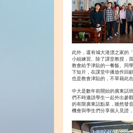
此外，還有城大港漂之家的
小組練習。除了課堂教授，
教會給予津貼的一餐飯。同
下短片，在課堂中播放作回
也是教會津貼的，不單藉此
中大是數年前開始的廣東話
們不時邀請學生一起外出參
的有限廣東話點菜，雖然發音
機會與學生們分享個人見證