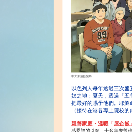
中大加油飯聚餐
以色列人每年透過三次盛
奴之地；夏天，透過「五
把最好的賜予他們。耶穌
（接待在港各專上院校的
親善家庭・溫暖「
屋企飯
感恩神的引領，十多年未曾