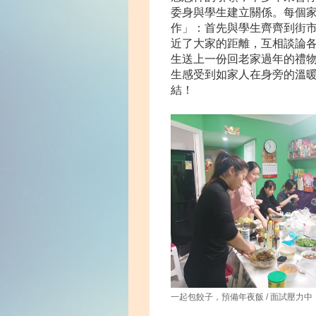
委身與學生建立關係。每個
作」：首先與學生齊齊到街
近了大家的距離，互相談論
生送上一份回老家過年的禮
生感受到如家人在身旁的溫
結！
一起包餃子，預備年夜飯 / 面試壓力