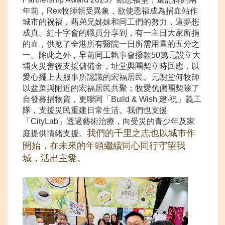
年前，Rex牧師領受異象，欲使恩福成為捐血站作
城市的祝福，藉弟兄姊妹和同工們的努力，這夢想
成真。紅十字會的職員分享到，有一主日大家所捐
的血，供應了全港所有醫院一日所需用量的五分之
一。除此之外，早前同工執事會撥款50萬元設立大
埔火災善後支援儲備金，址堂與團契立時回應，以
愛心擺上去服事所認識的宏福居民。元朗堂何牧師
以盆菜與附近的宏福居民共聚；牧愛伉儷團契除了
自發募捐物資，更聯同「Build & Wish 建‧祝」義工
隊，支援災民重建日常生活。我們也支援
「CityLab」透過藝術治療，向受災的青少年及家
我們的千里之志也以城市作
庭提供情緒支援。
開始，在未來的年頭繼續同心同行守望我
城，活出主愛。