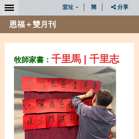
堂址
簡
分享
Toggle
navigation
恩福＋雙月刊
千里馬 | 千里志
牧師家書：