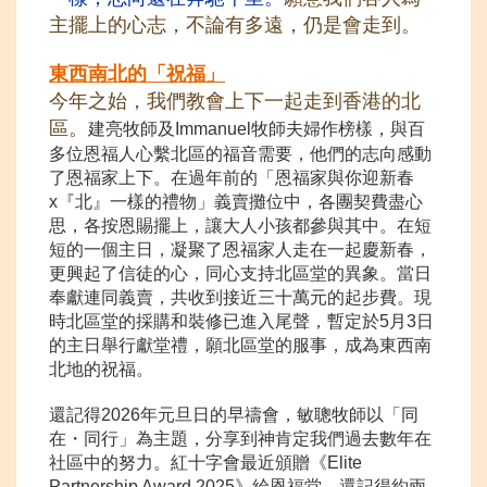
主擺上的心志，不論有多遠，仍是會走到。
東西南北
的「祝福」
今年之始，我們教會上下一起走到香港的北
區。
建亮牧師及Immanuel牧師夫婦作榜樣，與百
多位恩福人心繫北區的福音需要，他們的志向感動
了恩福家上下。在過年前的「恩福家與你迎新春
x『北』一樣的禮物」義賣攤位中，各團契費盡心
思，各按恩賜擺上，讓大人小孩都參與其中。在短
短的一個主日，凝聚了恩福家人走在一起慶新春，
更興起了信徒的心，同心支持北區堂的異象。當日
奉獻連同義賣，共收到接近三十萬元的起步費。現
時北區堂的採購和裝修已進入尾聲，暫定於5月3日
的主日舉行獻堂禮，願北區堂的服事，成為東西南
北地的祝福。
還記得2026年元旦日的早禱會，敏聰牧師以「同
在・同行」為主題，分享到神肯定我們過去數年在
社區中的努力。紅十字會最近頒贈《Elite
Partnership Award 2025》給恩福堂，還記得約兩