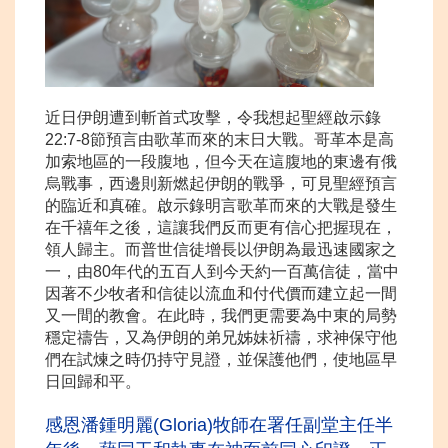
近日伊朗遭到斬首式攻擊，令我想起聖經啟示錄
22:7-8節預言由歌革而來的末日大戰。哥革本是高
加索地區的一段腹地，但今天在這腹地的東邊有俄
烏戰事，西邊則新燃起伊朗的戰爭，可見聖經預言
的臨近和真確。啟示錄明言歌革而來的大戰是發生
在千禧年之後，這讓我們反而更有信心把握現在，
領人歸主。而普世信徒增長以伊朗為最迅速國家之
一，由80年代的五百人到今天約一百萬信徒，當中
因著不少牧者和信徒以流血和付代價而建立起一間
又一間的教會。在此時，我們更需要為中東的局勢
穩定禱告，又為伊朗的弟兄姊妹祈禱，求神保守他
們在試煉之時仍持守見證，並保護他們，使地區早
日回歸
和平。
感恩潘鍾明麗(Gloria)牧師在署任副堂主任半