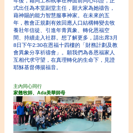
年後，藉同工和執事在神面前同心印證，正
式出任為本堂副堂主任，願大家為她禱告，
藉神賜的能力智慧服事神家。在未來的五
年，教會正規劃有效回應人口結構轉變去牧
養壯年信徒、引進年青異象、轉化恩福空
間、持續走入社群。想了解更多，請出席3月
8日下午2:30在恩福十四樓的「財務計劃及教
會異象分享祈禱會」。願我們為各恩
福家人
互相代求守望，在真理轉化的生命下，見證
耶穌基督傳揚
福
音。
主內同
心同行
家翹牧師、Ada美
華師母