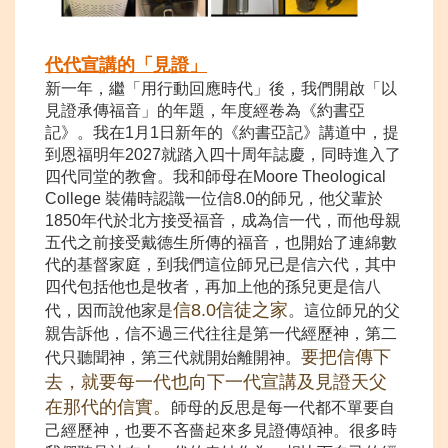
代代宣講的
「見證」
新一年，繼「用行動回應時代」後，我們開啟「以
見證承傳福音」的年題，年度經卷為《約書亞
記》。我在1月1日新年的《約書亞記》講道中，提
到恩福明年2027就踏入四十周年誌慶，同時進入了
四代同堂的教會。我和師母在Moore Theological
College 裝備時認識一位信8.0的師兄，他父輩於
1850年代於北方接受福音，成為信一代，而他母親
五代之前接受戴德生所傳的福音，也開始了連綿數
代的基督家庭，到我們這位師兄已是信六代，其中
四代包括他也是牧者，再加上他的孫兒更是信八
信8.0信徒之家
代，因而說他家是
。這位師兄的父
親告訴他，信不過三代往往是第一代經歷神，第二
要把信傳下
代只聽聞神，第三代就開始離開神。
去，就要每一代也向下一代宣講及見證天父
在那代的信實。
師母的反思是每一代都不單要自
己經歷神，也要不吝嗇起來多見證傳頌神。很多時