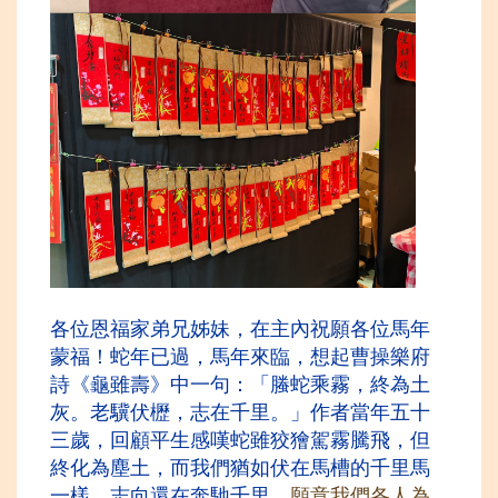
各位恩福家弟兄姊妹，
在主內祝願各位馬年
蒙福！蛇年已過，馬年來臨，想起曹操樂府
詩《龜雖壽》中一句：「螣蛇乘霧，終為土
灰。老驥伏櫪，志在千里。」作者當年五十
三歲，回顧平生感嘆蛇雖狡獪駕霧騰飛，但
終化為塵土，而我
們猶如伏在馬槽的千里馬
一樣，志向還在奔馳千里。
願意我們各人為