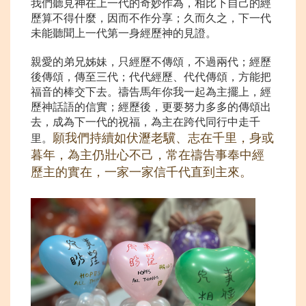
我們聽見神在上一代的奇妙作為，相比下自己的經
歷算不得什麼，因而不作分享；久而久之，下一代
未能聽聞上一代第一身經歷神的見證。
親愛的弟兄姊妹，只經歷不傳頌，不過兩代；經歷
後傳頌，傳至三代；代代經歷、代代傳頌，方能把
福音的棒交下去。禱告馬年你我一起為主擺上，經
歷神話語的信實；經歷後，更要努力多多的傳頌出
去，成為下一代的祝福，為主在跨代同行中走千
願我們持續如伏瀝老驥、志在千里，身或
里。
暮年，為主仍壯心不己，常在禱告事奉中經
歷主的實在，一家一家信千代直到主來。