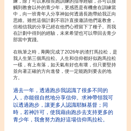
練，除了可以累積長跑訓練的指導經驗，亦可以接
觸到教會以外的青少年，更感恩是有機會在訓練當
中，向一班青年人分享神如何透過長跑帶給我正向
思維。雖然這個計劃不容許直接邀請他們返教會，
但相信我的分享已經在他們心裡留下了種子。而我
在計劃中得到的經驗，未來希望也可以帶回去青少
部當中實踐。
在執筆之時，剛剛完成了2026年的渣打馬拉松，是
我人生第三個馬拉松。人生和信仰都好似跑馬拉松
一樣，有上有落，如天氣有好也有壞，但只要堅持
並向著正確的方向進發，便一定能跑到要去的地
方。
過去一年，透過跑步我認識了很多不同的
人，亦能很自然地分享信仰。求神帶領我可
以透過跑步，讓更多人認識耶穌基督；同
時，若
神許可，使我藉由跑步去支持更多的
青少年，我會努力跑好這場信仰馬拉松。