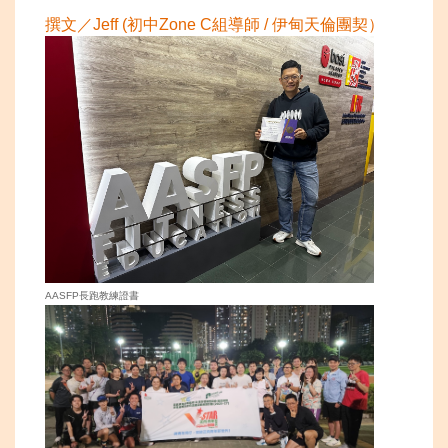
撰文／Jeff (初中Zone C組導師 / 伊
甸天倫團契）
AASFP長跑教練證書