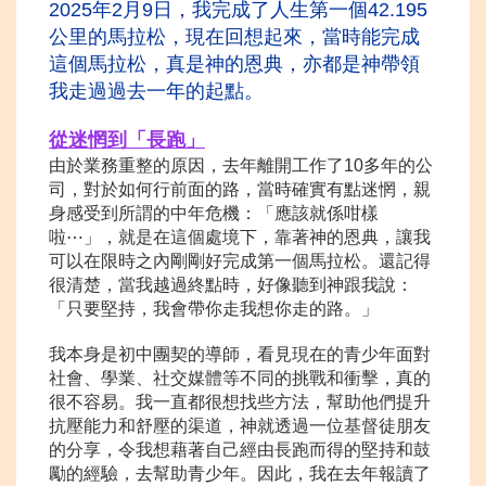
2025年2月9日，我完成了人生第一個42.195
公里的馬拉松，現在回想起來，當時能完成
這個馬拉松，真是神的恩典，亦都是神帶領
我走過過去一年
的起點。
從迷惘到
「長跑」
由於業務重整的原因，去年離開工作了10多年的公
司，對於如何行前面的路，當時確實有點迷惘，親
身感受到所謂的中年危機：「應該就係咁樣
啦⋯」，就是在這個處境下，靠著神的恩典，讓我
可以在限時之內剛剛好完成第一個馬拉松。還記得
很清楚，當我越過終點時，好像聽到神跟我說：
「只要堅持，我會帶你走我想你走的路。」
我本身是初中團契的導師，看見現在的青少年面對
社會、學業、社交媒體等不同的挑戰和衝擊，真的
很不容易。我一直都很想找些方法，幫助他們提升
抗壓能力和舒壓的渠道，神就透過一位基督徒朋友
的分享，令我想藉著自己經由長跑而得的堅持和鼓
勵的經驗，去幫助青少年。因此，我在去年報讀了