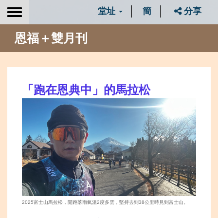
堂址
簡
分享
Toggle
navigation
恩福＋雙月刊
「
跑在恩典中」的馬拉松
2025富士山馬拉松，開跑落雨氣溫2度多雲，堅持去到38公里時見到富士山。