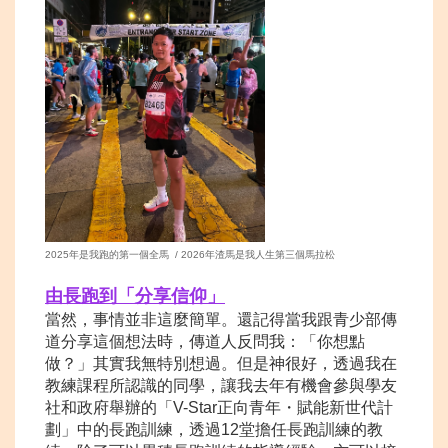
2025年是我跑的第一個全馬 / 2026年渣馬是我人生第三個馬拉松
由長跑到「分享
信仰」
當然，事情並非這麼簡單。還記得當我跟青少部傳
道分享這個想法時，傳道人反問我：「你想點
做？」其實我無特別想過。但是神很好，透過我在
教練課程所認識的同學，讓我去年有機會參與學友
社和政府舉辦的「V-Star正向青年・賦能新世代計
劃」中的長跑訓練，透過12堂擔任長跑訓練的教