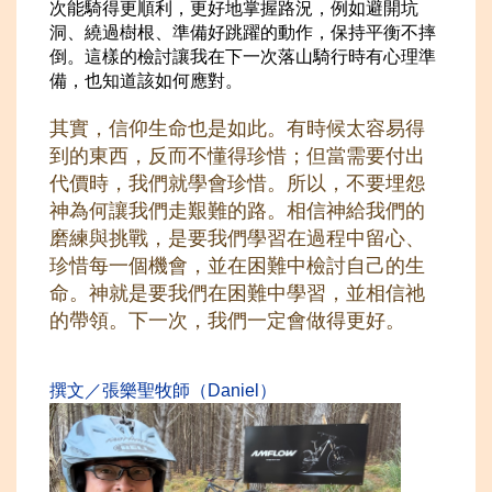
次能騎得更順利，更好地掌握路況，例如避開坑
洞、繞過樹根、準備好跳躍的動作，保持平衡不摔
倒。這樣的檢討讓我在下一次落山騎行時有心理準
備，也知道該如何應對。
其實，信仰生命也是如此。有時候太容易得
到的東西，反而不懂得珍惜；但當需要付出
代價時，我們就學會珍惜。所以，不要埋怨
神為何讓我們走艱難的路。相信神給我們的
磨練與挑戰，是要我們學習在過程中留心、
珍惜每一個機會，並在困難中檢討自己的生
命。神
就是要我們在困難中學習，並相信祂
的帶領。下一次，我們一定會做得更好。
撰文／張樂聖牧師（D
aniel）