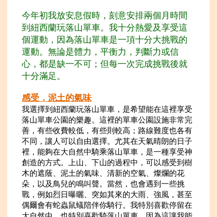
今年初我放安息假時，刻意安排兩個月時間
到紐西蘭玩落山單車。我十分熱愛及享受這
個運動，因為落山單車是一項十分大挑戰的
運動。無論是體力，平衡
力，判斷力或信
心，都是缺一不可；但每一次完成挑戰後就
十分滿足。
感受．泥土的
氣味
我選擇到紐西蘭玩落山單車，是希望能在這裡享受
落山單車公園的樂趣。這裡的單車公園設施非常完
善，有些收費較低，有些則較高；路線難度也各有
不同，讓人可以自由選擇。尤其在天氣晴朗的日子
裡，能夠在大自然中騎乘落山單車，是一種享受神
創造的方式。上山、下山的過程中，可以感受到樹
木的遮蔭、泥土的氣味、清新的空氣、燦爛的花
朵，以及鳥兒的鳴叫聲。當然，也會遇到一些挑
戰，例如烈日曝曬、突如其來的大雨、強風，甚至
偶爾會有蛇蟲鼠蟻陪伴你騎行。我特別喜歡停留在
大自然中，也特別喜歡騎落山單車，因為這讓我能