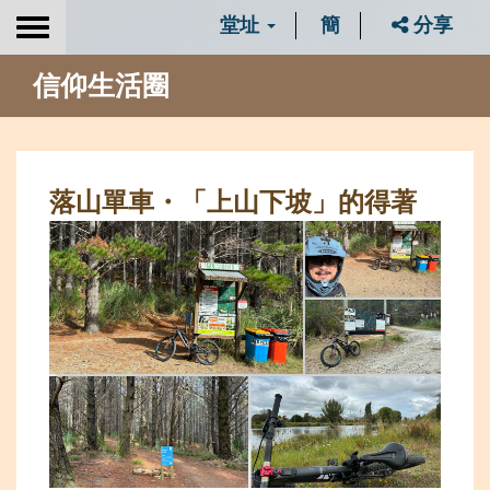
堂址
簡
分享
Toggle
navigation
信仰生活圈
落山單車・「上山下坡」的得著