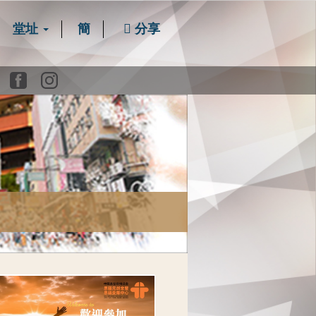
堂址
簡
分享
Youtube
Facebook
instagram