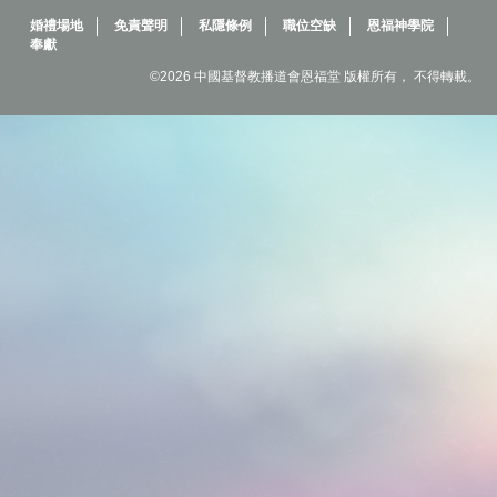
婚禮場地
免責聲明
私隱條例
職位空缺
恩福神學院
奉獻
©2026 中國基督教播道會恩福堂 版權所有， 不得轉載。