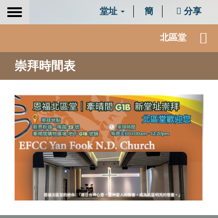
堂址
簡
分享
Toggle
navigation
北區堂
崇拜時間表