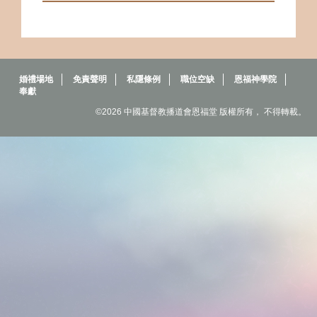
婚禮場地
免責聲明
私隱條例
職位空缺
恩福神學院
奉獻
©2026 中國基督教播道會恩福堂 版權所有， 不得轉載。