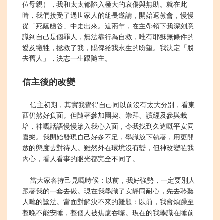
位母親），我和太太都陷入極大的哀傷與無助。就在此
時，我們接受了過世家人的組長邀請，開始返教會，慢慢
從「死蔭幽谷」中走出來。這兩年，在主帶領下我深刻意
識到自己是個罪人，無法靠行為自救，唯有耶穌無條件的
愛及犧牲，拯救了我，賜俾給我永生的盼望。我決定「脫
去舊人」，決志一生跟隨主。
信主後的改變
信主初期，其實我覺得自己同以前沒有太大分別，看東
西仍然好負面。但隨著參加團契、崇拜、讀經及參與栽
培，神嘅話語慢慢滲入我心入面，令我找到久違嘅平安同
喜樂。我開始發現自己好多不足，學識放下執著，用更開
放的態度去對待人。雖然外在環境沒有變，但神改變咗我
內心，看人看事的眼光都完全不同了。
當大家各持己見嘅時候：以前，我好強勢，一定要別人
跟著我的一套去做。現在我學識了安靜同耐心，先去聆聽
人哋的諗法。當面對解決不來的難題：以前，我會煩躁至
整晚不能安
睡
，整個人被焦慮吞噬。現在的我學識在睡前