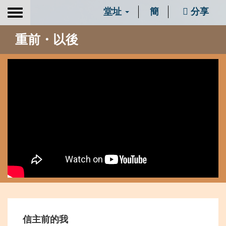
堂址
簡
分享
Toggle
navigation
重前・以後
信主前的我