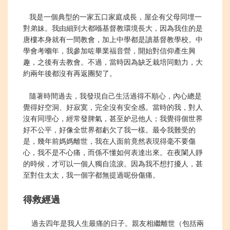
我是一個典型的一家五口家庭成長，屋企有父母同埋一
對弟妹。我由細到大都喺基督教環境長大，因為我住的是
唐樓本身就有一間教會，加上中學都是讀基督教學校。中
學會考嗰年，我參加咗畢業福音營，開始對信仰產生興
趣，之後有去教會。不過，當時因為缺乏栽培同動力，大
約兩年後都沒有再返團契了。
隨著時間過去，我發現自己生活過得不順心，內心總是
覺得好空洞、好寂寞，完全沒有安全感。當時的我，對人
沒有同理心，經常發脾氣，甚至妒忌他人；我覺得個世界
好不公平，好像全世界都虧欠了我一樣。最令我難受的
是，幾年前媽媽離世，我在人面前竟然表現得毫不要傷
心，我不是不心痛，而係不懂如何表達出來。在夜闌人靜
的時候，才可以一個人獨自流淚。因為我不想打擾人，甚
至對住太太，我一個字都無提過呢份傷痛。
得救經過
過去四年是我人生最痛的日子。親友相繼離世（包括兩