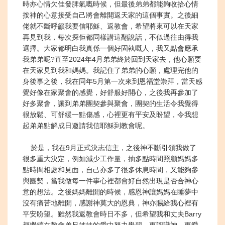
時亦心情欠佳發脾氣嘅時候，但最後弟弟都能夠收拾心情
按神的心意接受自己將會離開返天家的這個事實。之後細
佬就不斷呼籲我要信耶穌、返教會，希望將來可以在天家
再見到我，每次探佢都同樣講這翻說話，不似過往由得我
選擇。大家都明白我真係一個好固執嘅人，我又點會應承
我弟弟呢?直至2024年4月弟弟終於回到天家去，他心願要
在天家見到我和媽媽。我記住了弟弟的心願，處理完他的
身後事之後，我在同年5月第一次來到恩福堂崇拜，當天感
覺好像在家聚會的感覺，好舒服好開心，之後我再參加了
好多聚會，讓到弟弟團契參與聚會，團契的生活令我覺得
很放鬆、可舒緩一點傷感，心裡更有平安及盼望，令我想
起弟弟點解成日邀請我信耶穌到教會呢。
於是，我在9月正式決志信主，之後神不斷引領我做了
很多重大決定，例如減少工作量，抽多點時間照顧媽媽多
點時間相處和見面，自己亦多了很多休息時間，又能夠參
與團契，當我做每一件事心裡都會好自然出現是否合神心
意的想法。之後媽媽離開的時候，感恩神讓媽媽在
睡夢中
沒有痛苦地離開，感謝神莫大的恩典，神亦賜給我心裡有
平安盼望。雖然我返教會時日不多，但希望我和丈夫Barry