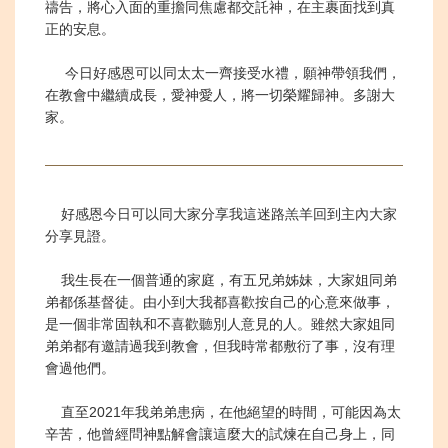
禱告，將心入面的重擔同焦慮都交託神，在主裹面找到真
正的安息。
今日好感恩可以同太太一齊接受水禮，願神帶領我們，
在教會中繼續成長，愛神愛人，將一切榮耀歸神。多謝大
家。
好感恩今日可以同大家分享我這迷路羔羊回到主內大家
分享見證。
我生長在一個普通的家庭，有五兄弟姊妹，大家姐同弟
弟都係基督徒。由小到大我都喜歡按自己的心意來做事，
是一個非常固執和不喜歡聽別人意見的人。雖然大家姐同
弟弟都有邀請過我到教會，但我時常都敷衍了事，沒有理
會過他們。
直至2021年我弟弟患病，在他絕望的時間，可能因為太
辛苦，他曾經問神點解會讓這麼大的試煉在自己身上，同