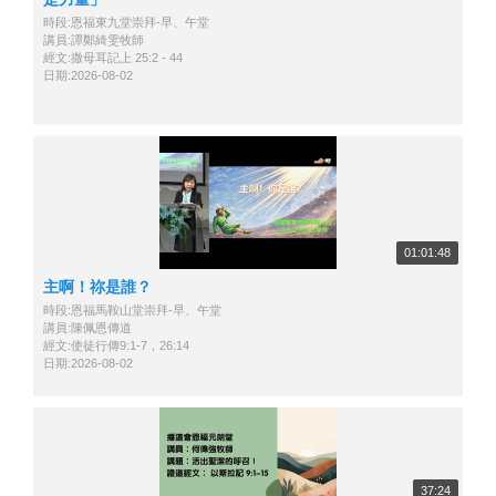
時段:恩福東九堂崇拜-早、午堂
講員:譚鄭綺雯牧師
經文:撒母耳記上 25:2 - 44
日期:2026-08-02
01:01:48
主啊！祢是誰？
時段:恩福馬鞍山堂崇拜-早、午堂
講員:陳佩恩傳道
經文:使徒行傳9:1-7，26:14
日期:2026-08-02
37:24