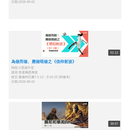
日期:2026-08-02
51:12
為做而做、應做唔做之《信仰射波》
時段:3.恩福午堂
講員:曾還珮恩傳道
經文:撒迦利亞書7:1-12；8:16-23 (和修本)
日期:2026-08-02
39:57