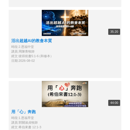
35:20
活出超越AI的教會本質
時段:2.恩福中堂
講員:周陳青牧師
經文:彼得前書5:1-6 (和修本）
日期:2026-08-02
44:00
用「心」奔跑
時段:1.恩福早堂
講員:郭關淑貞牧師
經文:希伯來書 12:1-3