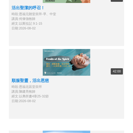
活出聖潔的呼召！
時段:恩福元朗堂崇拜-早、中堂
講員:何偉強牧師
經文:以斯拉記 9:1-15
日期:2026-08-02
42:00
順服聖靈，活出恩慈
時段:恩福北區堂崇拜
講員:陳建亮牧師
經文:以弗所書4章25-32節
日期:2026-08-02