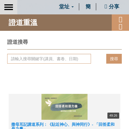
堂址
簡
分享
Toggle
navigation
證道重溫
證道搜尋
搜尋
49:26
撒母耳記講道系列：《貼近神心、與神同行》- 「回答柔和
是力量」