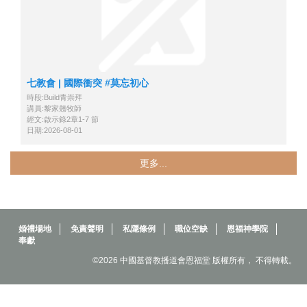
七教會 | 國際衝突 #莫忘初心
時段:Build青崇拜
講員:黎家翹牧師
經文:啟示錄2章1-7 節
日期:2026-08-01
更多...
婚禮場地
免責聲明
私隱條例
職位空缺
恩福神學院
奉獻
©2026 中國基督教播道會恩福堂 版權所有， 不得轉載。