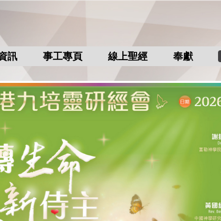
資訊
事工專頁
線上聖經
奉獻