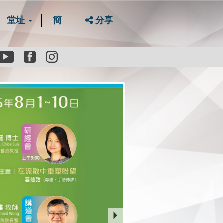
堂址
簡
分享
Youtube
Facebook
instagram