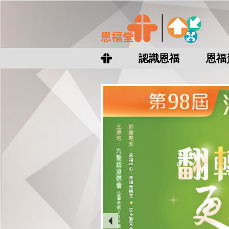
認識恩福
恩福